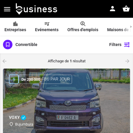
Entreprises
Evénements
Offres d'emplois
Maisons de p
Convertible
Filters
Affichage de
1
résultat
FBU PAR JOUR
De
200 000
VOXY
Bujumbura