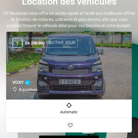
Location des véhicules
257Business vous offre un accès rapide et facile aux meilleures offres
de location de voitures, utilitaires et plus encore, afin que vous
puissiez trouver le véhicule idéal pour vos besoins et votre budget.
FBU PAR JOUR
De
200 000
VOXY
Bujumbura
Automatic