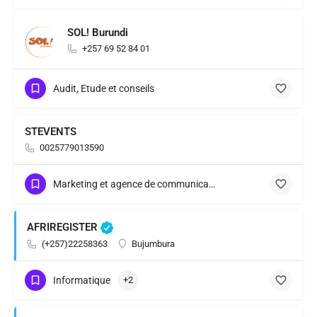
SOL! Burundi
+257 69 52 84 01
Audit, Etude et conseils
STEVENTS
0025779013590
Marketing et agence de communication
AFRIREGISTER
(+257)22258363
Bujumbura
Informatique
+2