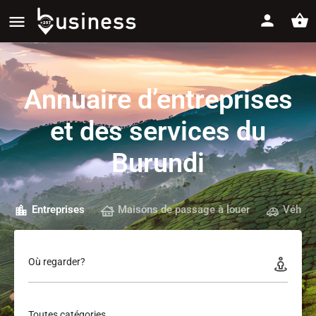
Annuaire d’entreprises
et des services du
Burundi
Entreprises
Maisons de passage à louer
Véhicu
Où regarder?
Toutes catégories