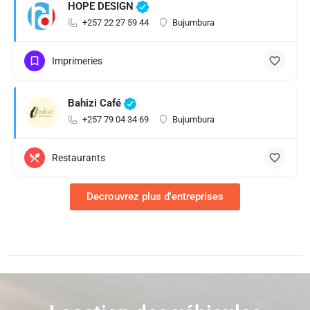
HOPE DESIGN
+257 22 27 59 44
Bujumbura
Imprimeries
Bahizi Café
+257 79 04 34 69
Bujumbura
Restaurants
Decrouvrez plus d'entreprises