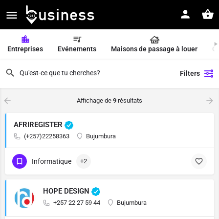
Entreprises
Evénements
Maisons de passage à louer
Of
Filters
Affichage de
9
résultats
AFRIREGISTER
(+257)22258363
Bujumbura
Informatique
+2
HOPE DESIGN
+257 22 27 59 44
Bujumbura