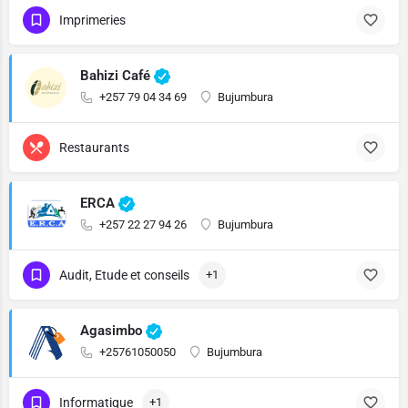
Imprimeries
Bahizi Café
+257 79 04 34 69
Bujumbura
Restaurants
ERCA
+257 22 27 94 26
Bujumbura
Audit, Etude et conseils
+1
Agasimbo
+25761050050
Bujumbura
Informatique
+1