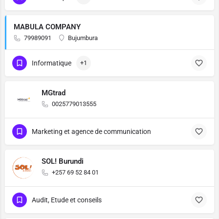
MABULA COMPANY
79989091
Bujumbura
Informatique
+1
MGtrad
0025779013555
Marketing et agence de communication
SOL! Burundi
+257 69 52 84 01
Audit, Etude et conseils