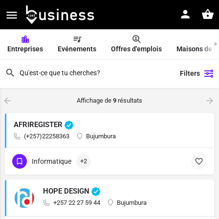
Entreprises
Evénements
Offres d'emplois
Maisons de p
Filters
Affichage de
9
résultats
AFRIREGISTER
(+257)22258363
Bujumbura
Informatique
+2
HOPE DESIGN
+257 22 27 59 44
Bujumbura