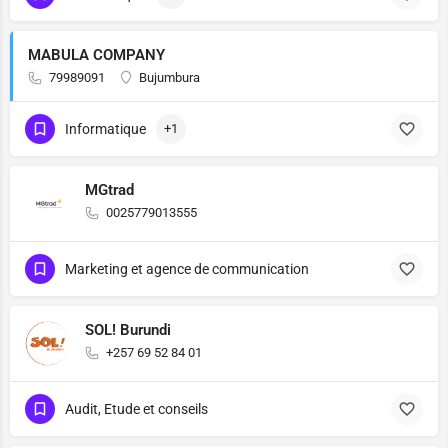
MABULA COMPANY
79989091
Bujumbura
Informatique
+1
MGtrad
0025779013555
Marketing et agence de communication
SOL! Burundi
+257 69 52 84 01
Audit, Etude et conseils