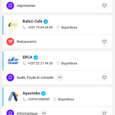
Imprimeries
Bahizi Café
+257 79 04 34 69
Bujumbura
Restaurants
ERCA
+257 22 27 94 26
Bujumbura
Audit, Etude et conseils
+1
Agasimbo
+25761050050
Bujumbura
Informatique
+1